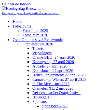
Ga naar de inhoud
Het gezelligste Oranjefestival van de regio!
Home
Fotoalbums
Fotoalbum 2025
Fotoalbum 2026
Over Oranjefestival Renswoude
Oranjefestival 2026
Tickets
Vrijwilligers
Oranje-BBQ: 24 april 2026
Koningsdag: 27 april 2026
Aubade: 27 april 2026
Dorpslunch: 27 april 2026
Hein’s Seniorentent: 27 april 2026
Carnaval op Wielen: 27 april 2026
In The Mix: 1 mei 2026
Oranjebal XL: 2 mei 2026
Reistips naar het Oranjefestival
Huisregels
Sponsors
Sponsoren 2025