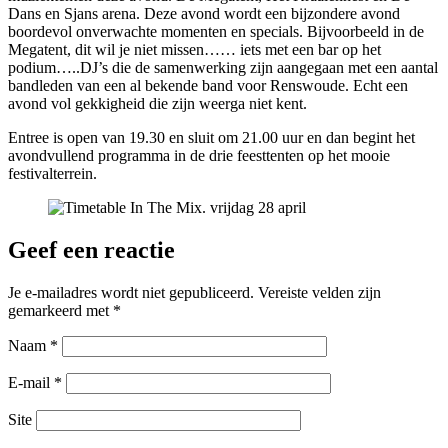
Dans en Sjans arena. Deze avond wordt een bijzondere avond
boordevol onverwachte momenten en specials. Bijvoorbeeld in de
Megatent, dit wil je niet missen…… iets met een bar op het
podium…..DJ’s die de samenwerking zijn aangegaan met een aantal
bandleden van een al bekende band voor Renswoude. Echt een
avond vol gekkigheid die zijn weerga niet kent.
Entree is open van 19.30 en sluit om 21.00 uur en dan begint het
avondvullend programma in de drie feesttenten op het mooie
festivalterrein.
Geef een reactie
Je e-mailadres wordt niet gepubliceerd.
Vereiste velden zijn
gemarkeerd met
*
Naam
*
E-mail
*
Site