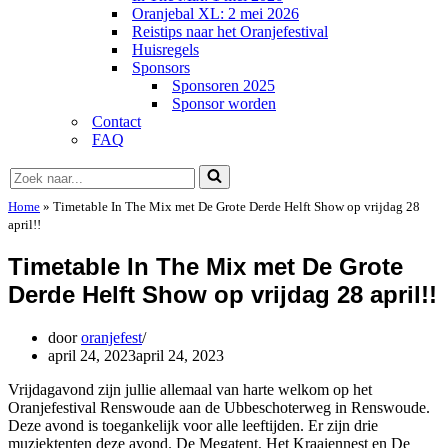
Oranjebal XL: 2 mei 2026
Reistips naar het Oranjefestival
Huisregels
Sponsors
Sponsoren 2025
Sponsor worden
Contact
FAQ
Zoek
naar...
Home
»
Timetable In The Mix met De Grote Derde Helft Show op vrijdag 28
april!!
Timetable In The Mix met De Grote
Derde Helft Show op vrijdag 28 april!!
door
oranjefest
april 24, 2023
april 24, 2023
Vrijdagavond zijn jullie allemaal van harte welkom op het
Oranjefestival Renswoude aan de Ubbeschoterweg in Renswoude.
Deze avond is toegankelijk voor alle leeftijden. Er zijn drie
muziektenten deze avond. De Megatent, Het Kraaiennest en De