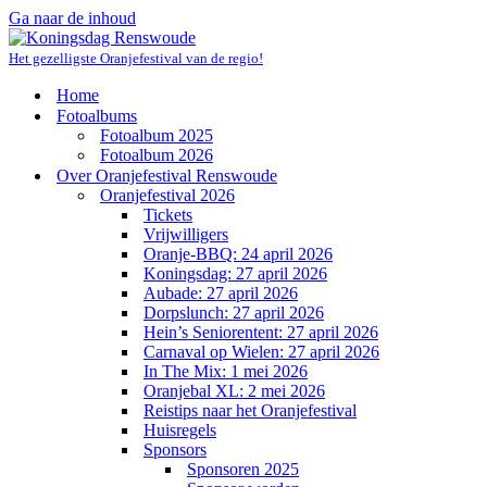
Ga naar de inhoud
Het gezelligste Oranjefestival van de regio!
Home
Fotoalbums
Fotoalbum 2025
Fotoalbum 2026
Over Oranjefestival Renswoude
Oranjefestival 2026
Tickets
Vrijwilligers
Oranje-BBQ: 24 april 2026
Koningsdag: 27 april 2026
Aubade: 27 april 2026
Dorpslunch: 27 april 2026
Hein’s Seniorentent: 27 april 2026
Carnaval op Wielen: 27 april 2026
In The Mix: 1 mei 2026
Oranjebal XL: 2 mei 2026
Reistips naar het Oranjefestival
Huisregels
Sponsors
Sponsoren 2025